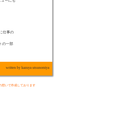
ニューにも
に仕事の
トの一部
written by kazuya utsunomiya
の想いで作成しております