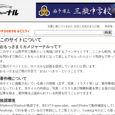
太陽と海につつまれた 生活と文化のまち三瓶 所在地
このサイトについて
おもっさまミカメジャーナルって？
このサイトは西予市三瓶町という地域に対するファンサイトです。ここから町内、
を問わず三瓶のことをもっと好きになって楽しんでもらったらという気持ちで作っ
す。
三瓶のイベントとか、ローカルな話題を提供していきたいと思います。
おもっさまは三瓶の方言で「おもいっきり」ということです。
著作権について
当サイトに掲載されいている個々の情報（文字，写真，イラスト等）は，著作権保
となっています。当サイトの内容は，写真・イラスト及び無断転載を禁じる旨の注
記事を除き，著作権法上認められている利用を行うことができます。
推奨環境
WindowsのFirefoxが推奨です。IE6.5/7.0 opera safari、macのFirafoxで動作確認を
JavaScript、CSSを使っているので有効にしてご覧ください。Cookieは今のところ