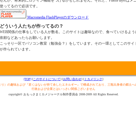
せんが、将来的にログイン機能をつけるかもしれません。それと、FlashPlayerはメ
使ってるので必須です。
Macromedia FlashPlayerのダウンロード
どういう人たちが作ってるの？
WEB関係の仕事をしている人が数名。このサイトは趣味なので、食べていけるよう
依頼などあったらお願いします。
こっそり一区でパソコン教室（勉強会？）をしています。その一環としてこのサイ
が作られています。
[TOP]
[
このサイトについて
] [
お問い合わせ
] [
ミカメリンク
]
まり）の趣味および『若くはないが持て余したエネルギー』で構成されており、三瓶出身者の郷土へ
行政および企業とはいっさい関係ございません
copyright© おもっさまミカメジャーナル制作委員会 2008-2009 All Rights Reserved.