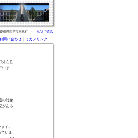
：愛媛県西予市三瓶町 >
MAPで確認
お問い合わせ
│
ミカメリンク
町外在住
ていま
護の対象
記がある
しています。
使っていま