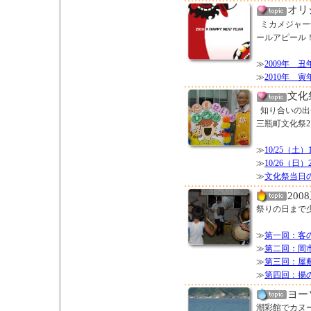
オリ
ミカメジャー
ールアピール
≫
2009年 
≫
2010年 
文化
知り合いの出
三瓶町文化祭
≫
10/25（土
≫
10/26（日
≫
文化祭当日
20
祭りの日まで
≫
第一回：客
≫
第二回：岡
≫
第三回：屋
≫
第四回：揚
ヨー
潮彩館でカヌ