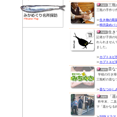
三瓶
三瓶の手作り
≫
生き物の彫
≫
柿渋染めバ
生き
記者が子供の
れられません
ました。
≫
カブトエビ
≫
カブトエビ
昔な
学校の行き帰
三瓶町の昔な
≫
昔なつかし
「遥
昨年末、二及
マ「遥かなる
≫
NHKドラ