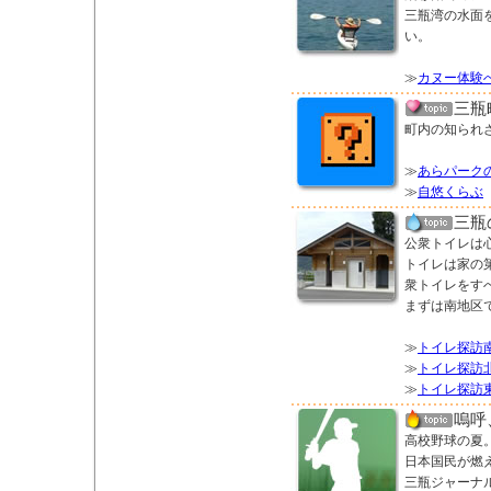
三瓶湾の水面
い。
≫
カヌー体験
三瓶
町内の知られ
≫
あらパーク
≫
自悠くらぶ
三瓶
公衆トイレは
トイレは家の
衆トイレをす
まずは南地区
≫
トイレ探訪
≫
トイレ探訪
≫
トイレ探訪
嗚呼
高校野球の夏
日本国民が燃
三瓶ジャーナ