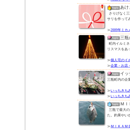
あけ
さりげなく三
サリを作って
≫
2009年ミ
三瓶のM
町内イルミネ
リスマスをあ
≫
個人宅のイ
≫
企業・お店
イッ
三瓶町内の企
≫
いっちきち
≫
いっちきち
ＭＩ
三瓶で最大の
た。釣果やい
≫
ＭＩＫＡＭ