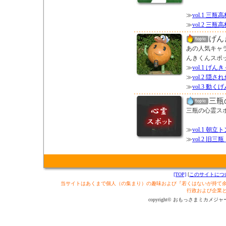
≫
vol.1 
≫
vol.2 三
げん
あの人気キャ
んきくんスポ
≫
vol.1 げ
≫
vol.2 
≫
vol.3 動
三瓶
三瓶の心霊ス
≫
vol.1 
≫
vol.2 旧
[TOP]
[
このサイトにつ
当サイトはあくまで個人（の集まり）の趣味および『若くはないが持て
行政および企業
copyright© おもっさまミカメジャーナル制