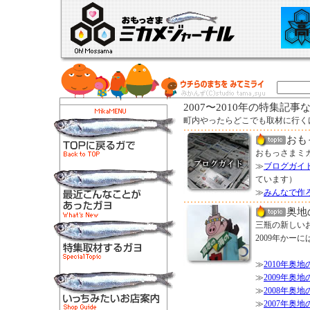
2007〜2010年の特集記事
町内やったらどこでも取材に行く
おも
おもっさまミ
≫
ブログガイ
ています）
≫
みんなで作ろ
奥地
三瓶の新しい
2009年かー
≫
2010年奥
≫
2009年奥
≫
2008年奥
≫
2007年奥