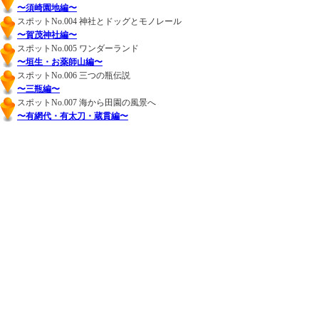
〜須崎園地編〜
スポットNo.004 神社とドッグとモノレール
〜賀茂神社編〜
スポットNo.005 ワンダーランド
〜垣生・お薬師山編〜
スポットNo.006 三つの瓶伝説
〜三瓶編〜
スポットNo.007 海から田園の風景へ
〜有網代・有太刀・蔵貫編〜