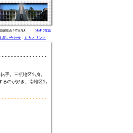
：愛媛県西予市三瓶町 >
MAPで確認
お問い合わせ
│
ミカメリンク
運転手。三瓶地区出身。
影するのが好き。南地区出