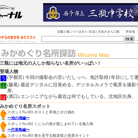
太陽と海につつまれた 生活と文化のまち三瓶 所在地
三瓶には地元の人しか知らない名所がいっぱい！
登場人物
(宇都宮) 今回の撮影会の言いだしっぺ。免許取得1年目にして
う
(藤尾) 最近デジタルに目覚める。デジタルカメラで風景を撮
ふ
身。
(濱口) エンジニアながら最近は何でもしている。北地区出身。
は
みかめぐり名所スポット
スポットNo.001 ポストと草地とがけ崩れ
〜池の浦編〜
スポットNo.002 くじらの形が親しまれている無人島
〜巴里島編〜
スポットNo.003 海を見守る観音様と絶景ポイント