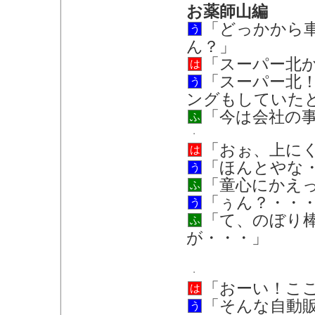
お薬師山編
「どっかから
う
ん？」
「スーパー北
は
「スーパー北
う
ングもしていた
「今は会社の
ふ
「おぉ、上に
は
「ほんとやな
う
「童心にかえ
ふ
「ぅん？・・
う
「て、のぼり
ふ
が・・・」
「おーい！こ
は
「そんな自動
う