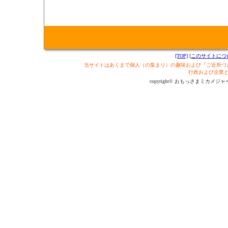
[TOP]
[
このサイトにつ
当サイトはあくまで個人（の集まり）の趣味および『ご近所づ
行政および企業
copyright© おもっさまミカメジャーナル制