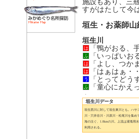
施設もあり、三
すがはたして今
垣生・お薬師山
垣生川
「鴨がおる、
は
「いっぱいお
ふ
「よし、つか
は
「はぁはぁ・
は
「とってどう
う
「童心にかえ
ふ
垣生川データ
垣生西川に対して垣生東川とも。ハサ
川・穴井谷川・川原川・松尾川を集め
海の注ぐ、1.8kmの川。上流は灌漑用
利用される。