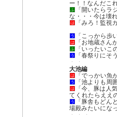
ー！！なんだこ
「開いたらラ
ふ
な・・・今は壊
「みろ！監視
は
「こっから歩
う
「お地蔵さん
は
「いったいこ
ふ
「春祭りにそ
う
大池編
「でっかい魚
は
「池よりも周
う
「今、豚は人
は
てくれたらええ
「豚舎もどん
う
場殿みたいにな