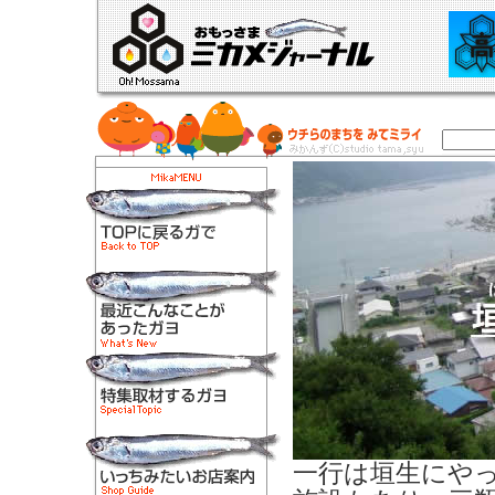
一行は垣生にや