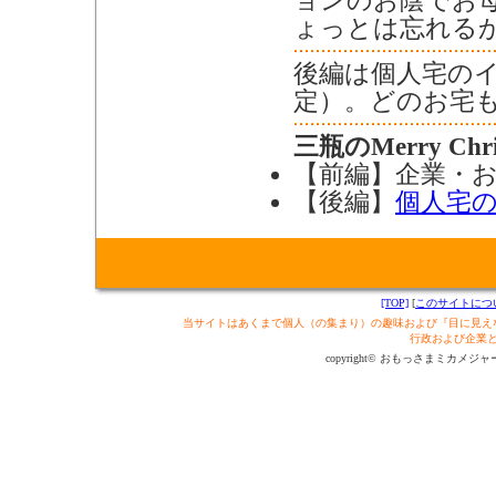
ョンのお陰でお
ょっとは忘れる
後編は個人宅のイル
定）。どのお宅
三瓶のMerry Chri
【
前編
】企業・
【後編】
個人宅
[TOP]
[
このサイトにつ
当サイトはあくまで個人（の集まり）の趣味および『目に見え
行政および企業
copyright© おもっさまミカメジャーナル制