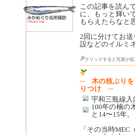
この記事を読ん
に、もっと輝い
もらえたらなと
2回に分けてお
設などのイルミ
クリックすると写真が拡
─ 木の枝ぶり
りつけ ─
宇和三瓶線入
100年の楠
と14〜15年。
「その当時MEC