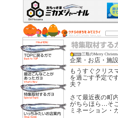
三瓶のMerry Chris
企業・お店・施
もうすぐクリス
を過ごす予定で
夫？
さて最近夜の町
がちらほら…そ
ミネーション・