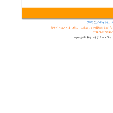
[TOP]
[
このサイトにつ
当サイトはあくまで個人（の集まり）の趣味および『
行政および企業
copyright© おもっさまミカメジャーナル制