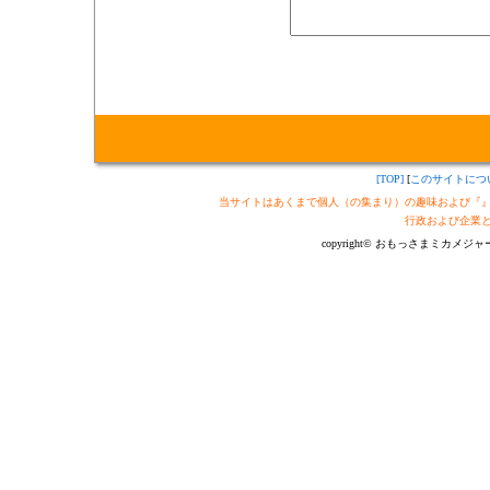
[TOP]
[
このサイトにつ
当サイトはあくまで個人（の集まり）の趣味および『
行政および企業
copyright© おもっさまミカメジャーナル制