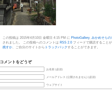
この投稿は 2015年4月10日 金曜日 4:15 PM に
PhotoGallery
,
みかめそらの
されました。 この投稿へのコメントは
RSS 2.0
フィードで購読すること
残すか
、ご自分のサイトから
トラックバック
することができます。
コメントをどうぞ
お名前 (必須)
メールアドレス (公開されません) (必須)
ウェブサイト