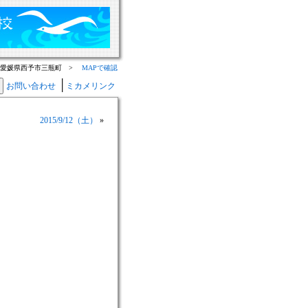
：愛媛県西予市三瓶町 >
MAPで確認
│
お問い合わせ
ミカメリンク
2015/9/12（土）
»