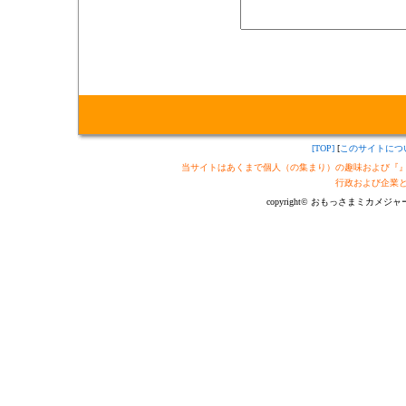
[TOP]
[
このサイトにつ
当サイトはあくまで個人（の集まり）の趣味および『
行政および企業
copyright© おもっさまミカメジャーナル制