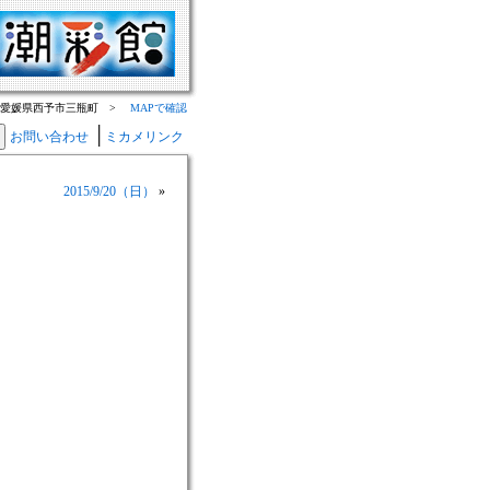
：愛媛県西予市三瓶町 >
MAPで確認
│
お問い合わせ
ミカメリンク
2015/9/20（日）
»