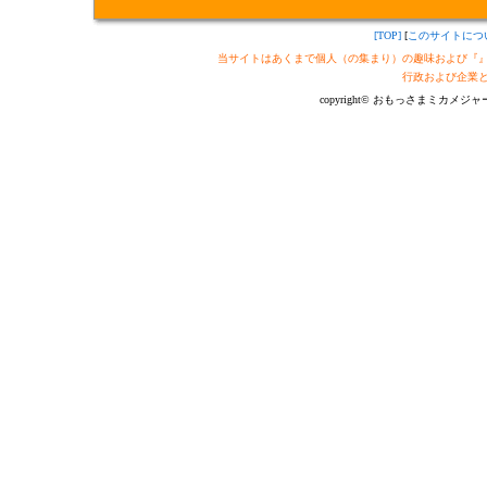
[TOP]
[
このサイトにつ
当サイトはあくまで個人（の集まり）の趣味および『
行政および企業
copyright© おもっさまミカメジャーナル制