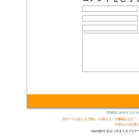
[TOP]
[
このサイトにつ
当サイトはあくまで個人（の集まり）の趣味および『
行政および企業
copyright© おもっさまミカメジャーナル制