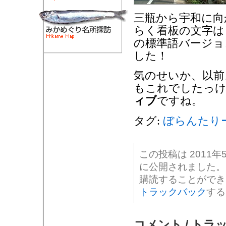
三瓶から宇和に向
らく看板の文字は
の標準語バージョ
した！
気のせいか、以前
もこれでしたっ
ィブ
ですね。
タグ:
ぼらんたり
この投稿は 2011年5
に公開されました。
購読することがで
トラックバック
する
コメント / トラ