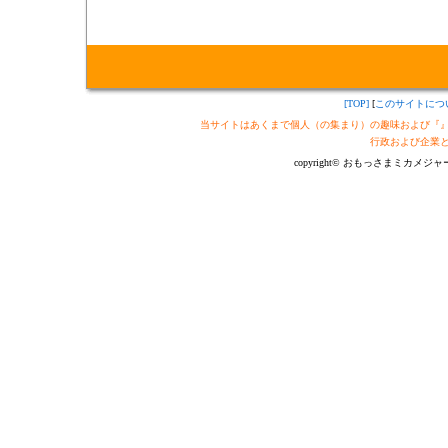
[TOP]
[
このサイトにつ
当サイトはあくまで個人（の集まり）の趣味および『
行政および企業
copyright© おもっさまミカメジャーナル制