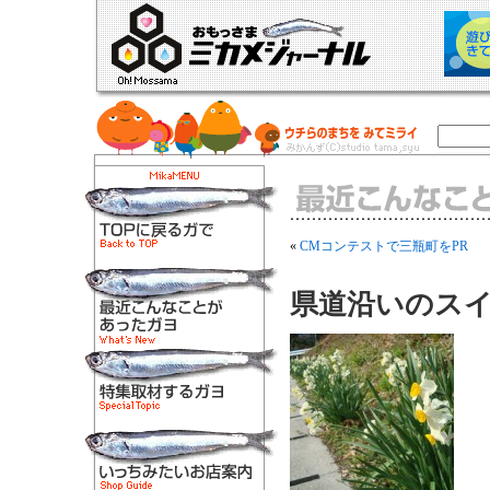
«
CMコンテストで三瓶町をPR
県道沿いのス