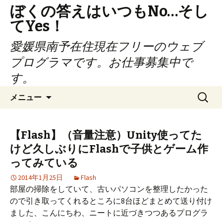
ぼくの答えはいつもNo…そし
てYes！
愛媛県南予在住現在フリーのウェブ
プログラマです。お仕事募集中で
す。
コ
検
メニュー
ン
索:
テ
ン
【Flash】（音量注意）Unity使ってた
ツ
けど久しぶりにFlashで子供とゲーム作
へ
ってみている
ス
キ
2014年1月25日
Flash
ッ
部屋の掃除をしていて、古いパソコンを整理したかった
プ
ので引き取ってくれるところに8台ほどまとめて送り付け
ました、こんにちわ、ニートに近づきつつあるプログラ