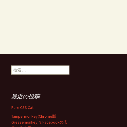
ン
検
索:
最近の投稿
Pure CSS Cat
Tampermonkey(Chrome版
Greasemonkey)でFacebookの広