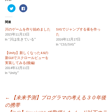
ク
F
リ
a
ッ
c
ク
e
し
b
関連
て
o
T
o
w
k
川のゲームを作り始めました
SVGでジャンプする雀を作っ
i
で
2015年11月13日
た
t
共
t
有
In “川は生きている”
2016年12月27日
e
す
r
る
In “CSS/SVG”
で
に
共
は
有
ク
【Unity】新しくなった4.6の
(
リ
新GUIでスクロールビューを
新
ッ
し
ク
実装してみる(後編)
い
し
ウ
て
2014年12月11日
ィ
く
In “Unity”
ン
だ
ド
さ
ウ
い
で
(
開
新
き
し
ま
い
す
ウ
投
←
【未来予測】プログラマの考える３０年後
)
ィ
ン
ド
の携帯
ウ
で