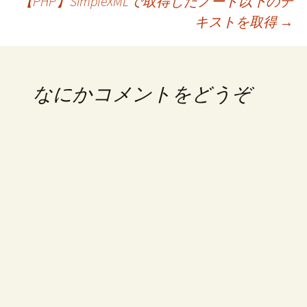
【PHP】SimpleXMLで取得したノード以下のテ
稿
開
き
ま
キストを取得
→
す
)
ナ
ビ
なにかコメントをどうぞ
ゲ
ー
シ
ョ