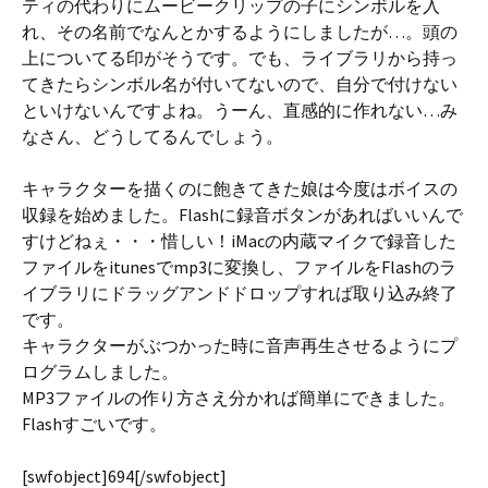
ティの代わりにムービークリップの子にシンボルを入
れ、その名前でなんとかするようにしましたが…。頭の
上についてる印がそうです。でも、ライブラリから持っ
てきたらシンボル名が付いてないので、自分で付けない
といけないんですよね。うーん、直感的に作れない…み
なさん、どうしてるんでしょう。
キャラクターを描くのに飽きてきた娘は今度はボイスの
収録を始めました。Flashに録音ボタンがあればいいんで
すけどねぇ・・・惜しい！iMacの内蔵マイクで録音した
ファイルをitunesでmp3に変換し、ファイルをFlashのラ
イブラリにドラッグアンドドロップすれば取り込み終了
です。
キャラクターがぶつかった時に音声再生させるようにプ
ログラムしました。
MP3ファイルの作り方さえ分かれば簡単にできました。
Flashすごいです。
[swfobject]694[/swfobject]