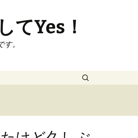
してYes！
です。
検
索:
ってたけど久しぶ