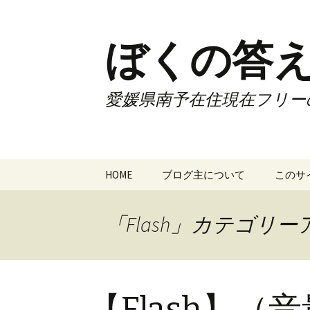
ぼくの答え
愛媛県南予在住現在フリー
コ
HOME
ブログ主について
このサ
ン
テ
ン
「Flash」カテゴリ
ツ
へ
ス
キ
【Flash】（
ッ