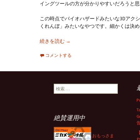
イングツールの方が分かりやすいだろうと思い、
この時点でバイオハザードみたいな3Dアク
くれんぼ」みたいなやつです。細かくは決め
【Flash】（音量注意）Unit
続きを読む
→
コメントする
検
索:
P
T
G
絶賛運用中
【
おもっさま