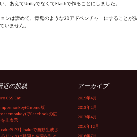
あえてUnityでなくてFlashで作ることにしました。
ションは諦めて、青鬼のような2Dアドベンチャーにすることが
ていません。
y使ってたけど久しぶりにFlashで子供とゲーム作ってみている
最近の投稿
アーカイブ
ure CSS Cat
2019年4月
ampermonkey(Chrome版
2018年2月
reasemonkey)でFacebookの広
2017年4月
告を非表示
2016年12月
cakePHP3】bakeで自動生成さ
2016年7月
れるリンクは動詞と名詞を別々