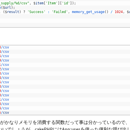
_supply/%d/csv"
,
$
item
[
'Item'
]
[
'id'
]
)
;
n
(
$
url
)
;
,
(
$
result
)
?
'Success'
:
'Failed'
,
memory_get_usage
(
)
/
1024
,
$
3
/
csv
4
/
csv
6
/
csv
9
/
csv
1
/
csv
2
/
csv
3
/
csv
4
/
csv
6
/
csv
8
/
csv
9
/
csv
0
/
csv
1
/
csv
3
/
csv
4
/
csv
5
/
csv
ctionがかなりメモリを消費する関数だって事は分かっている
いいでしょうが、cakePHPにはApp::usesを使った便利な呼び