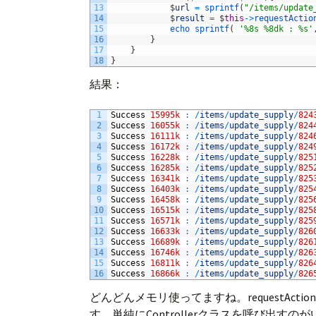
13
$
url
=
sprintf
(
"/items/update
14
$
result
=
$
this
->
requestActio
15
echo 
sprintf
(
'%8s %8dk : %s'
16
}
17
}
18
}
結果：
1
Success
15995k
:
/
items
/
update_supply
/
824
2
Success
16055k
:
/
items
/
update_supply
/
824
3
Success
16111k
:
/
items
/
update_supply
/
824
4
Success
16172k
:
/
items
/
update_supply
/
824
5
Success
16228k
:
/
items
/
update_supply
/
825
6
Success
16285k
:
/
items
/
update_supply
/
825
7
Success
16341k
:
/
items
/
update_supply
/
825
8
Success
16403k
:
/
items
/
update_supply
/
825
9
Success
16458k
:
/
items
/
update_supply
/
825
10
Success
16515k
:
/
items
/
update_supply
/
825
11
Success
16571k
:
/
items
/
update_supply
/
825
12
Success
16633k
:
/
items
/
update_supply
/
826
13
Success
16689k
:
/
items
/
update_supply
/
826
14
Success
16746k
:
/
items
/
update_supply
/
826
15
Success
16811k
:
/
items
/
update_supply
/
826
16
Success
16866k
:
/
items
/
update_supply
/
826
どんどんメモリ使ってますね。requestA
す。単純にControllerクラスを呼び出すのが