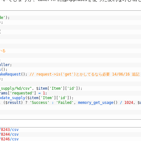
de'
)
;
)
;
{
いる
;
oller
;
s
(
)
;
akeRequest
(
)
;
// request->is('get')とかしてるなら必要 14/06/16 追記
)
;
_supply/%d/csv"
,
$
item
[
'Item'
]
[
'id'
]
)
;
rams
[
'requested'
]
=
1
;
pdate_supply
(
$
item
[
'Item'
]
[
'id'
]
)
;
,
(
$
result
)
?
'Success'
:
'Failed'
,
memory_get_usage
(
)
/
1024
,
$
/
8243
/
csv
/
8244
/
csv
/
8246
/
csv