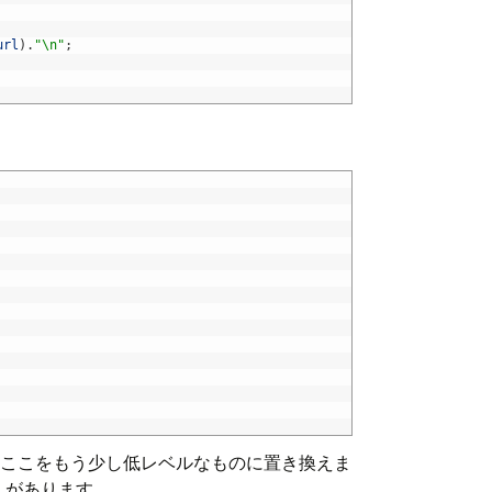
url
)
.
"\n"
;
ので、ここをもう少し低レベルなものに置き換えま
出しがあります。