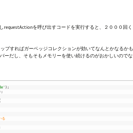
しrequestActionを呼び出すコードを実行すると、２００
ンアップすればガーベッジコレクションが効いてなんとかなるか
バーだし、そもそもメモリーを使い続けるのがおかしいのでな
de'
)
;
)
;
{
いる
;