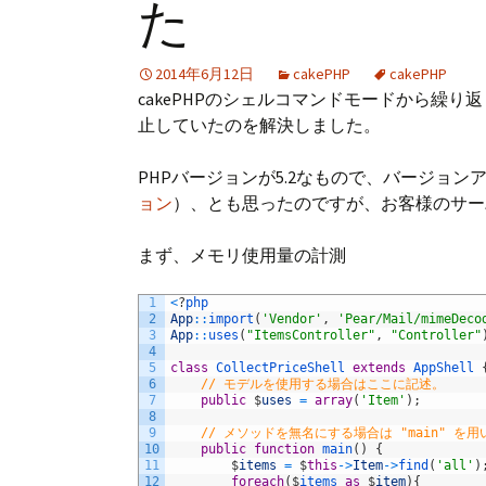
た
プ
2014年6月12日
cakePHP
cakePHP
cakePHPのシェルコマンドモードから繰り返
止していたのを解決しました。
PHPバージョンが5.2なもので、バージョ
ョン
）、とも思ったのですが、お客様のサー
まず、メモリ使用量の計測
1
<
?
php
2
App
::
import
(
'Vendor'
,
'Pear/Mail/mimeDeco
3
App
::
uses
(
"ItemsController"
,
"Controller"
4
5
class
CollectPriceShell
extends
AppShell
6
// モデルを使用する場合はここに記述。
7
public
$
uses
=
array
(
'Item'
)
;
8
9
// メソッドを無名にする場合は "main" を用
10
public
function
main
(
)
{
11
$
items
=
$
this
->
Item
->
find
(
'all'
)
12
foreach
(
$
items 
as
$
item
)
{