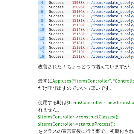
4
Success
15088k
:
/
items
/
update_supply
5
Success
15096k
:
/
items
/
update_supply
6
Success
15106k
:
/
items
/
update_supply
7
Success
15116k
:
/
items
/
update_supply
8
Success
15131k
:
/
items
/
update_supply
9
Success
15139k
:
/
items
/
update_supply
10
Success
15148k
:
/
items
/
update_supply
11
Success
15158k
:
/
items
/
update_supply
12
Success
15172k
:
/
items
/
update_supply
13
Success
15181k
:
/
items
/
update_supply
14
Success
15191k
:
/
items
/
update_supply
15
Success
15210k
:
/
items
/
update_supply
16
Success
15218k
:
/
items
/
update_supply
改善された！ちょっとづつ増えていますが、
最初に
App::uses(“ItemsController”, “Controlle
だけ呼び出すのでいいっぽいです。
使用する時は
$ItemsController = new ItemsCo
れません。
$ItemsController->constructClasses();
$ItemsController->startupProcess();
をクラスの宣言直後に行う事で、初期化され