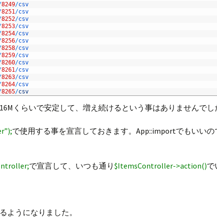
/
8249
/
csv
/
8251
/
csv
/
8252
/
csv
/
8253
/
csv
/
8254
/
csv
/
8256
/
csv
/
8258
/
csv
/
8259
/
csv
/
8260
/
csv
/
8261
/
csv
/
8263
/
csv
/
8264
/
csv
/
8265
/
csv
16Mくらいで安定して、増え続けるという事はありませんでし
r”);
で使用する事を宣言しておきます。App::importでもいいので
ntroller;
で宣言して、いつも通り
$ItemsController->action()
で
るようになりました。