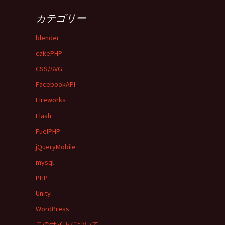
カテゴリー
blender
cakePHP
CSS/SVG
FacebookAPI
Fireworks
Flash
FuelPHP
jQueryMobile
mysql
PHP
Unity
WordPress
このサイトについて