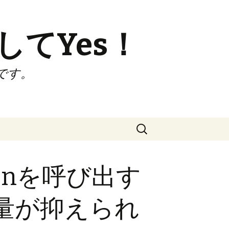
してYes！
です。
検
索:
tionを呼び出す
用量が抑えられ