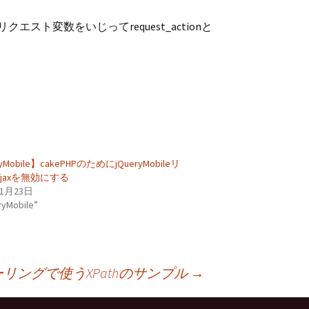
クエスト変数をいじってrequest_actionと
yMobile】cakePHPのためにjQueryMobileリ
jaxを無効にする
11月23日
ryMobile”
リングで使うXPathのサンプル
→