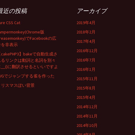
最近の投稿
アーカイブ
ure CSS Cat
2019年4月
ampermonkey(Chrome版
2018年2月
reasemonkey)でFacebookの広
2017年4月
告を非表示
2016年12月
cakePHP3】bakeで自動生成さ
2016年7月
れるリンクは動詞と名詞を別々
に__()に翻訳させるといいですよ
2016年1月
SVGでジャンプする雀を作った
2015年11月
クリスマスぽい背景
2015年8月
2015年4月
2014年12月
2014年11月
2014年10月
2014年8月