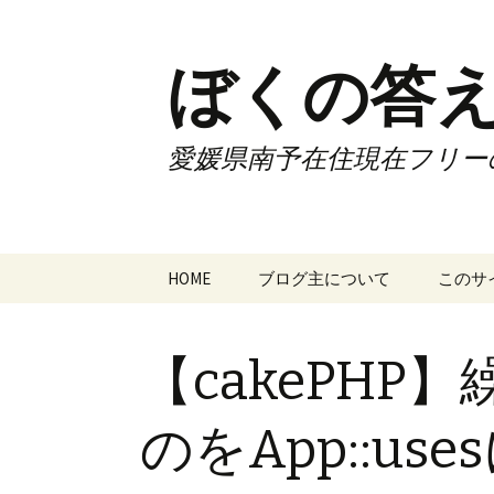
ぼくの答え
愛媛県南予在住現在フリー
コ
HOME
ブログ主について
このサ
ン
テ
ン
【cakePHP】
ツ
へ
ス
のをApp::u
キ
ッ