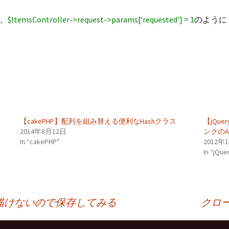
、
$ItemsController->request->params[‘requested’] = 1
のようにリ
【cakePHP】配列を組み替える便利なHashクラス
【jQuer
2014年8月12日
ンクのA
In “cakePHP”
2012年
In “jQue
描けないので保存してみる
クロー