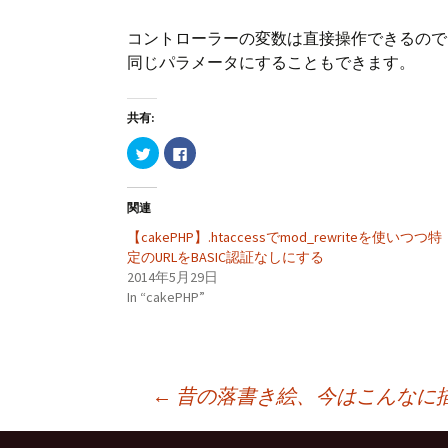
コントローラーの変数は直接操作できるので
同じパラメータにすることもできます。
共有:
ク
F
リ
a
ッ
c
ク
e
し
b
関連
て
o
T
o
w
k
【cakePHP】.htaccessでmod_rewriteを使いつつ特
i
で
定のURLをBASIC認証なしにする
t
共
t
有
2014年5月29日
e
す
r
る
In “cakePHP”
で
に
共
は
有
ク
(
リ
新
ッ
し
ク
い
し
ウ
て
投
←
昔の落書き絵、今はこんなに
ィ
く
ン
だ
ド
さ
ウ
い