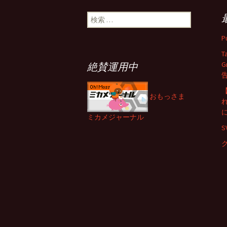
で
(
稿
開
新
き
し
検
ま
い
す
ウ
索:
)
ィ
ナ
ン
P
ド
ウ
T
で
開
G
絶賛運用中
ビ
き
ま
す
)
【
おもっさま
ゲ
ミカメジャーナル
ー
シ
ョ