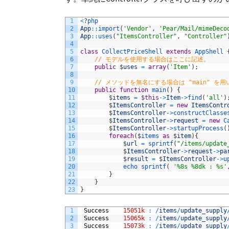
1
<
?
php
2
App
::
import
(
'Vendor'
,
'Pear/Mail/mimeDeco
3
App
::
uses
(
"ItemsController"
,
"Controller"
4
5
class
CollectPriceShell
extends
AppShell
6
// モデルを使用する場合はここに記述。
7
public
$
uses
=
array
(
'Item'
)
;
8
9
// メソッドを無名にする場合は "main" を用
10
public
function
main
(
)
{
11
$
items
=
$
this
->
Item
->
find
(
'all'
)
12
$
ItemsController
=
new
ItemsContr
13
$
ItemsController
->
constructClasse
14
$
ItemsController
->
request
=
new
C
15
$
ItemsController
->
startupProcess
(
16
foreach
(
$
items 
as
$
item
)
{
17
$
url
=
sprintf
(
"/items/update
18
$
ItemsController
->
request
->
pa
19
$
result
=
$
ItemsController
->
u
20
echo 
sprintf
(
'%8s %8dk : %s'
21
}
22
}
23
}
1
Success
15051k
:
/
items
/
update_supply
2
Success
15065k
:
/
items
/
update_supply
3
Success
15073k
:
/
items
/
update_supply