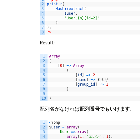
2
print_r
(
3
Hash::
extract
(
4
$user
,
5
'User.{n}[id=2]'
6
)
7
)
;
8
?>
Result:
1
Array
2
(
3
[
0
]
=
>
Array
4
(
5
[
id
]
=
>
2
6
[
name
]
=
>
ミカサ
7
[
group_id
]
=
>
1
8
)
9
10
)
配列名がなければ
配列番号でもいけます
。
1
<
?
php
2
$
user
=
array
(
3
'User'
=
>
array
(
4
array
(
1
,
'エレン'
,
1
)
,