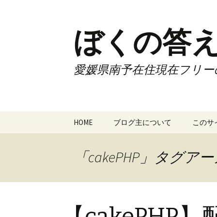
ぼくの答え
愛媛県南予在住現在フリー
コ
HOME
ブログ主について
このサ
ン
テ
ン
「cakePHP」タグア
ツ
へ
ス
キ
【cakePH
ッ