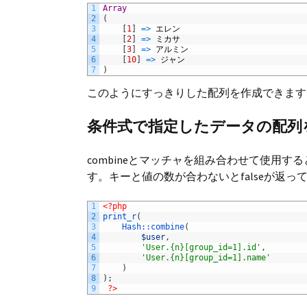
1
Array
2
(
3
[
1
]
=
>
エレン
4
[
2
]
=
>
ミカサ
5
[
3
]
=
>
アルミン
6
[
10
]
=
>
ジャン
7
)
このようにすっきりした配列を作成できます
条件式で指定したデータの配列
combineとマッチャを組み合わせて使用
す。キーと値の数が合わないとfalseが返っ
1
<?php
2
print_r
(
3
Hash::
combine
(
4
$user
,
5
'User.{n}[group_id=1].id'
,
6
'User.{n}[group_id=1].name'
7
)
8
)
;
9
?>