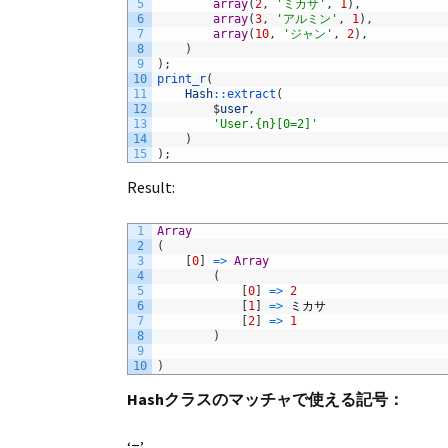
5
array
(
2
,
'ミカサ'
,
1
)
,
6
array
(
3
,
'アルミン'
,
1
)
,
7
array
(
10
,
'ジャン'
,
2
)
,
8
)
9
)
;
10
print_r
(
11
Hash
::
extract
(
12
$
user
,
13
'User.{n}[0=2]'
14
)
15
)
;
Result:
1
Array
2
(
3
[
0
]
=
>
Array
4
(
5
[
0
]
=
>
2
6
[
1
]
=
>
ミカサ
7
[
2
]
=
>
1
8
)
9
10
)
Hashクラスのマッチャで使える記号：
‘=’