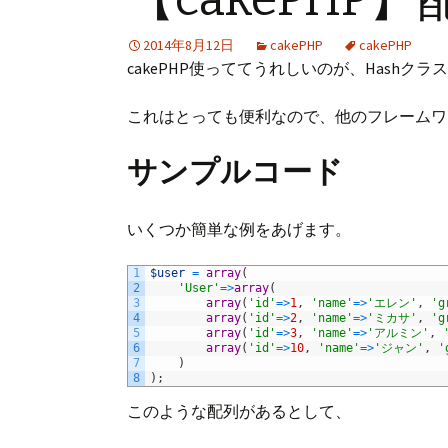
プ
2014年8月12日
cakePHP
cakePHP
cakePHP使っててうれしいのが、Hash
これはとっても便利なので、他のフレームワ
サンプルコード
いくつか簡単な例をあげます。
1
$user
=
array
(
2
'User'
=
>
array
(
3
array
(
'id'
=
>
1
,
'name'
=
>
'エレン'
,
'g
4
array
(
'id'
=
>
2
,
'name'
=
>
'ミカサ'
,
'g
5
array
(
'id'
=
>
3
,
'name'
=
>
'アルミン'
,
6
array
(
'id'
=
>
10
,
'name'
=
>
'ジャン'
,
'
7
)
8
)
;
このような配列があるとして、