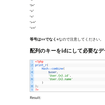
‘!=’
‘>’
‘<‘
‘>=’
‘<=’
等号は==でなく=
なので注意してください。
配列のキーをidにして必要な
1
<?php
2
print_r
(
3
Hash::
combine
(
4
$user
,
5
'User.{n}.id'
,
6
'User.{n}.name'
7
)
8
)
;
9
?>
Result: