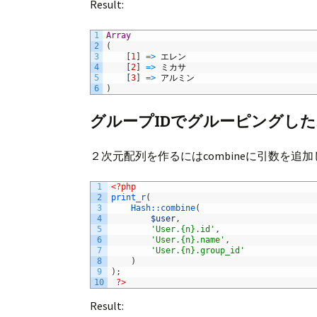
Result:
1
Array
2
(
3
[
1
]
=
>
エレン
4
[
2
]
=
>
ミカサ
5
[
3
]
=
>
アルミン
6
)
グループIDでグルーピングし
２次元配列を作るにはcombineに引数を追
1
<?php
2
print_r
(
3
Hash::
combine
(
4
$user
,
5
'User.{n}.id'
,
6
'User.{n}.name'
,
7
'User.{n}.group_id'
8
)
9
)
;
10
?>
Result: