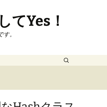
してYes！
です。
検
索:
なHashクラス