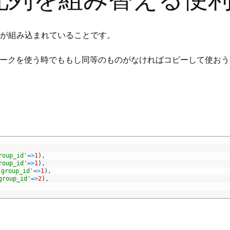
クラスが組み込まれていることです。
ークを使う時でももし同等のものがなければコピーして使おう
roup_id'
=
>
1
)
,
roup_id'
=
>
1
)
,
'group_id'
=
>
1
)
,
group_id'
=
>
2
)
,