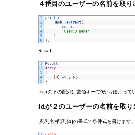
４番目のユーザーの名前を取り
1
print_r
(
2
Hash
::
extract
(
3
$
user
,
4
'User.3.name'
5
)
6
)
;
Result:
1
Result
:
2
Array
3
(
4
[
0
]
=
>
ジャン
5
)
Userの下の配列は数値キーで0から始まっ
idが２のユーザーの名前を取
[配列名=配列値]の書式で条件式を書けます
1
<?php