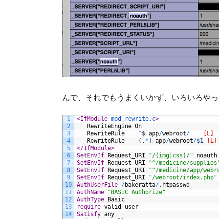
んで、それでもうまくいかず、いろいろやっている
1
<
IfModule
mod_rewrite.c
>
2
RewriteEngine
On
3
RewriteRule
^
$
app
/
webroot
/
[L]
4
RewriteRule
(
.
*
)
app
/
webroot
/
$1
[L]
5
<
/IfModule
>
6
SetEnvIf
Request_URI
"/(img|css)/"
noauth
7
SetEnvIf
Request_URI
"^/medicine/supplies
8
SetEnvIf
Request_URI
"^/medicine/app/webr
9
SetEnvIf
Request_URI
"/webroot/index.php"
10
AuthUserFile
/
bakeratta
/
.
htpasswd
11
AuthName
"BASIC Authorize"
12
AuthType
Basic
13
require
valid-user
14
Satisfy
any