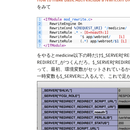
をみて
1
<
IfModule
mod_rewrite.c
>
2
RewriteEngine
On
3
RewriteCond
%{REQUEST_URI}
^
/
medicine
/
4
RewriteRule
.
*
-
[E=noauth:1]
5
RewriteRule
^
$
app
/
webroot
/
[L]
6
RewriteRule
(
.
*
)
app
/
webroot
/
$1
[L]
7
<
/IfModule
>
をやるとmedicine以下の時だけ$_SERVER
REDIRECT_がつくんだろ。$_SERVER[‘R
って、最初、環境変数がセットされているか確認
一時変数も$_SERVERに入るんで、これで