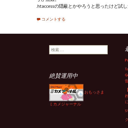
.htaccessの隠蔽とかやろうと思ったけ
コメントする
検
索:
P
T
絶賛運用中
G
【
おもっさま
ミカメジャーナル