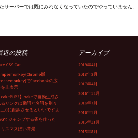
ど試したサーバーでは既にみれなくなっていたのでやっていません。
最近の投稿
アーカイブ
ure CSS Cat
2019年4月
ampermonkey(Chrome版
2018年2月
reasemonkey)でFacebookの広
2017年4月
告を非表示
2016年12月
cakePHP3】bakeで自動生成さ
2016年7月
れるリンクは動詞と名詞を別々
に__()に翻訳させるといいですよ
2016年1月
SVGでジャンプする雀を作った
2015年11月
クリスマスぽい背景
2015年8月