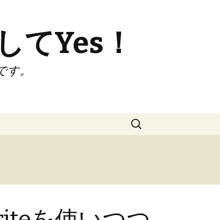
してYes！
です。
検
索:
writeを使いつつ