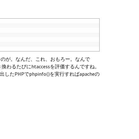
Vにも同じものが。なんだ、これ、おもろー。なんで
Lが書き換わるたびにhtaccessを評価するんですね。
でphpinfo()を実行すればapacheの