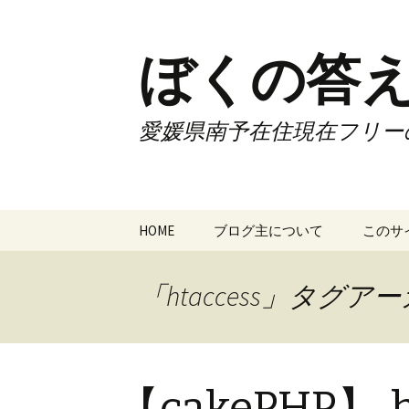
ぼくの答え
愛媛県南予在住現在フリー
コ
HOME
ブログ主について
このサ
ン
テ
ン
「htaccess」タグア
ツ
へ
ス
キ
【cakePHP】.
ッ