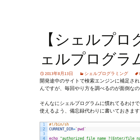
【シェルプログ
ェルプログラ
2013年8月13日
シェルプログラミング
開発途中のサイトで検索エンジンに補足され
んですが、毎回やり方を調べるのが面倒なの
そんなにシェルプログラムに慣れてるわけで
使えるよう、備忘録代わりに書いておきます
1
#!/bin/sh
2
CURRENT_DIR
=
`
pwd
`
3
4
echo
"authorized file name ?(Enter/file n