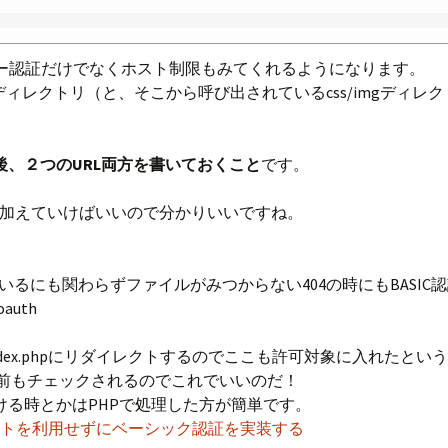
、ユーザー認証だけでなくホスト制限もみてくれるようになります。
ineディレクトリ（と、そこから呼び出されているcss/imgディレ
え後、２つのURL両方を書いておくこと
です。
URLを加えていけばいいので分かりいいですね。
しているにも関わらずファイルがみつからない404の時にもBASI
oauth
ot/index.phpにリダイレクトするのでここも許可対象に入れ
る前もチェックされるのでこれでいいのだ！
かける時とかはPHPで処理した方が簡単です。
P]コンポーネントを利用せずにベーシック認証を実装する