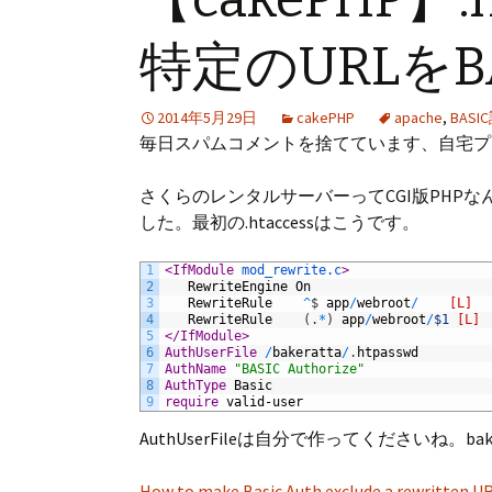
プ
特定のURLを
2014年5月29日
cakePHP
apache
,
BASI
毎日スパムコメントを捨てています、自宅プ
さくらのレンタルサーバーってCGI版PHPなん
した。最初の.htaccessはこうです。
1
<
IfModule
mod_rewrite.c
>
2
RewriteEngine
On
3
RewriteRule
^
$
app
/
webroot
/
[L]
4
RewriteRule
(
.
*
)
app
/
webroot
/
$1
[L]
5
<
/IfModule
>
6
AuthUserFile
/
bakeratta
/
.
htpasswd
7
AuthName
"BASIC Authorize"
8
AuthType
Basic
9
require
valid-user
AuthUserFileは自分で作ってくださいね。bak
How to make Basic Auth exclude a rewritten U