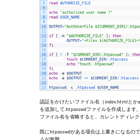
5
read
AUTHORIZE_FILE
6
7
echo
"authorized user name ?"
8
read
USER_NAME
9
10
OUTPUT
=
"AuthUserFile ${CURRENT_DIR}/.htpa
11
12
if
[
-
n
"$AUTHORIZE_FILE"
]
;
then
13
OUTPUT
=
"<Files ${AUTHORIZE_FILE}>
14
fi
15
16
if
[
!
-
f
"$CURRENT_DIR/.htpasswd"
]
;
the
17
touch
$CURRENT_DIR
/
.htaccess
18
echo
"touch .htpasswd"
19
fi
20
echo
-
e
$OUTPUT
21
echo
-
e
$OUTPUT
>>
$CURRENT_DIR
/
.htaccess
22
23
htpasswd
-
c
.htpasswd
$USER_NAME
認証をかけたいファイル名（index.htmlと
を追加して.htpasswdファイルを作成します
ファイル名を省略すると、カレントディレク
既にhtpasswdがある場合は上書きになる
うが無難。