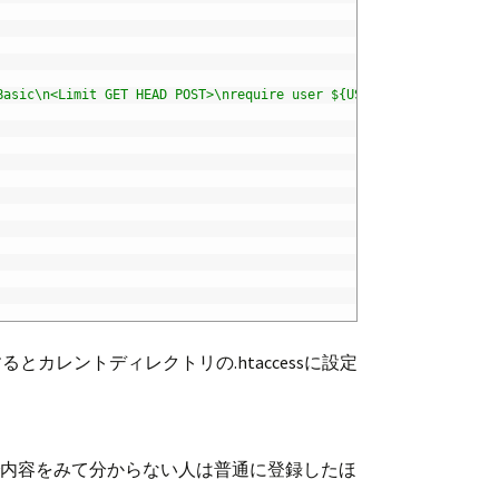
Basic\n<Limit GET HEAD POST>\nrequire user ${USER_NAME}\n</Limit
るとカレントディレクトリの.htaccessに設定
いので内容をみて分からない人は普通に登録したほ