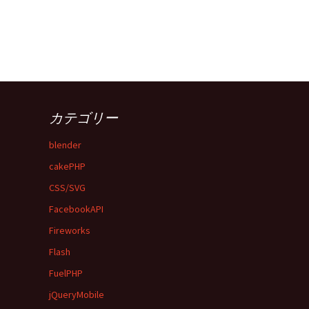
カテゴリー
blender
cakePHP
CSS/SVG
FacebookAPI
Fireworks
Flash
FuelPHP
jQueryMobile