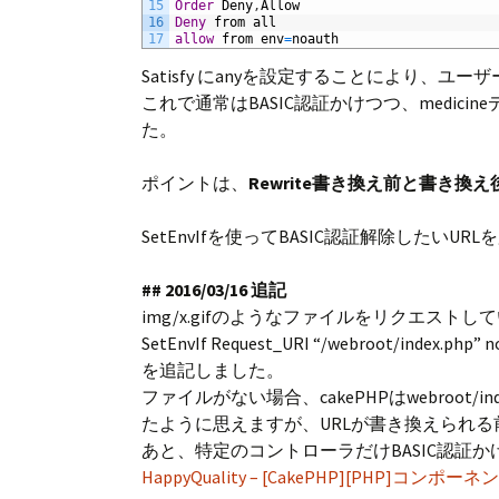
15
Order
Deny
,
Allow
16
Deny
from
all
17
allow
from
env
=
noauth
Satisfy にanyを設定することにより
これで通常はBASIC認証かけつつ、medic
た。
ポイントは、
Rewrite書き換え前と書き換
SetEnvIfを使ってBASIC認証解除したい
## 2016/03/16 追記
img/x.gifのようなファイルをリクエスト
SetEnvIf Request_URI “/webroot/index.php” n
を追記しました。
ファイルがない場合、cakePHPはwebro
たように思えますが、URLが書き換えられ
あと、特定のコントローラだけBASIC認証
HappyQuality – [CakePHP][PH