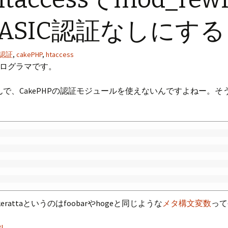
BASIC認証なしにする
C認証
,
cakePHP
,
htaccess
ログラマです。
で、CakePHPの認証モジュールを使えないんですよねー。そうい
erattaというのはfoobarやhogeと同じような
メタ構文変数
って
RL