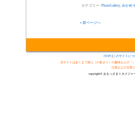
カテゴリー:
PhotoGallery
,
みかめ
« 前ページへ
[TOP]
[
このサイトにつ
当サイトはあくまで個人（の集まり）の趣味および『
行政および企業
copyright© おもっさまミカメジャーナル制