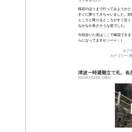
桜谷のほうまで行ってみようかと
すぐに降りてきちゃいました。距
ところと降りるところがすぐ近く
なかなか良さそうな道でした。
今回歩いた道は
ここ
で確認できま
らになってますが（ーー；）
タグ:
カテゴリー:
津波一時避難立て札、各
2012年3月24日 土曜日