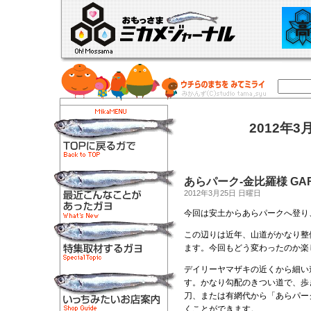
2012年
あらパーク-金比羅様 GA
2012年3月25日 日曜日
今回は安土からあらパークへ登り
この辺りは近年、山道がかなり整
ます。今回もどう変わったのか楽
デイリーヤマザキの近くから細い
す。かなり勾配のきつい道で、歩
刀、または有網代から「あらパー
くことができます。