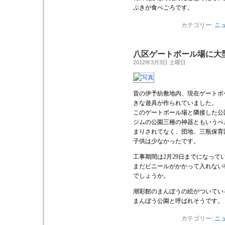
ぶきが食べごろです。
カテゴリー:
ニ
八区ゲートボール場に大
2012年3月3日 土曜日
昔の伊予紡敷地内、現在ゲートボ
きな遊具が作られていました。
このゲートボール場と隣接した公
ジムの公園三種の神器ともいうべ
まりされてなく、団地、三瓶保育
子供は少なかったです。
工事期間は2月29日までになって
まだビニールがかかって入れない
でしょうか。
潮彩館のまんぼうの絵がついてい
まんぼう公園と呼ばれそうです。
カテゴリー:
ニ