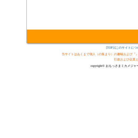
[TOP]
[
このサイトにつ
当サイトはあくまで個人（の集まり）の趣味および『
行政および企業
copyright© おもっさまミカメジャーナル制